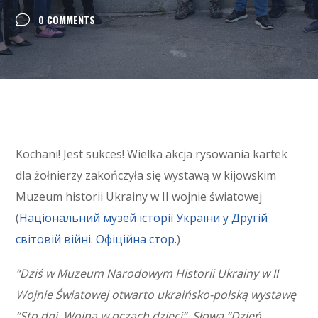
0 COMMENTS
Kochani! Jest sukces! Wielka akcja rysowania kartek
dla żołnierzy zakończyła się wystawą w kijowskim
Muzeum historii Ukrainy w II wojnie światowej
(
Національний музей історії України у Другій
світовій війні. Офіційна стор.
)
“Dziś w Muzeum Narodowym Historii Ukrainy w II
Wojnie Światowej otwarto ukraińsko-polską wystawę
“Sto dni. Wojna w oczach dzieci”. Słowa “Dzień