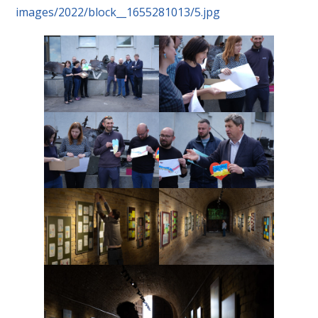
images/2022/block__1655281013/5.jpg