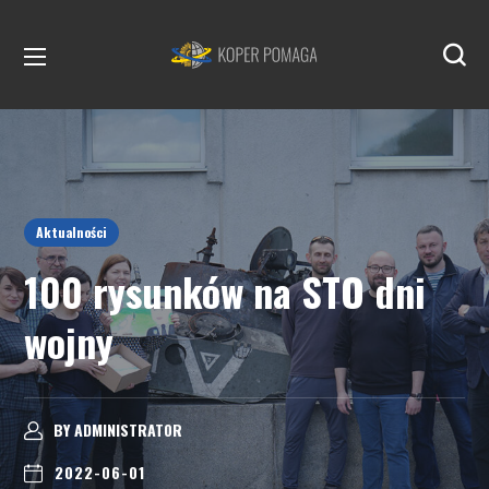
Aktualności
100 rysunków na STO dni
wojny
BY
ADMINISTRAT0R
2022-06-01