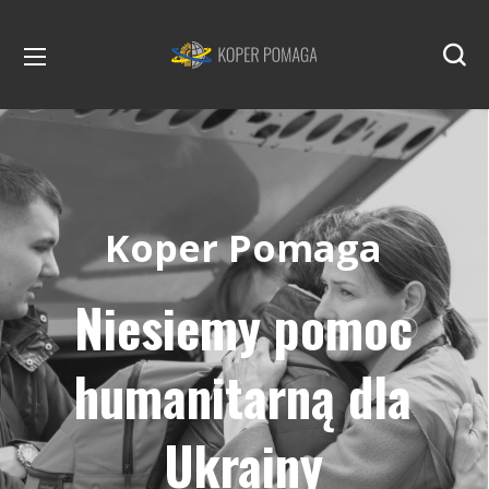
Koper Pomaga
Niesiemy pomoc
humanitarną dla
Ukrainy